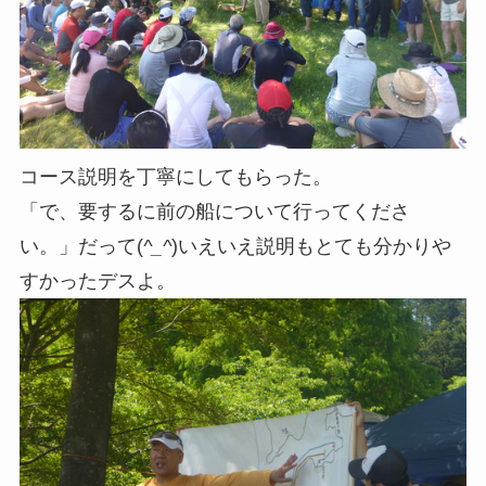
コース説明を丁寧にしてもらった。
「で、要するに前の船について行ってくださ
い。」だって(
^_^
)いえいえ説明もとても分かりや
すかったデスよ。