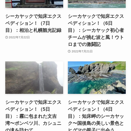
シーカヤックで知床エクス
シーカヤックで知床エクス
ペディション！（7日
ペディション！（6日
目）：相泊と札幌観光記録
目）：シーカヤック初心者
チームが挑む波と風！ウト
2022年7月22日
ロまでの激闘記
2022年7月21日
シーカヤックで知床エクス
シーカヤックで知床エクス
ペディション！（5日
ペディション！（4日
目）：霧に包まれた文吉
目）：知床岬のシーカヤッ
湾〜ポンベツ川、カシュニ
ク〜国後島の美しい景色と
の滝を訪ねて
ヒグマの親子に出会う