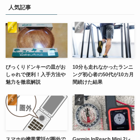
イ
人気記事
ブ
びっくりドンキーの皿がお
10分も走れなかったランニ
しゃれで便利！入手方法や
ング初心者の50代が10カ月
魅力を徹底解説
間続けた結果
スマホや携帯電話が圏外で
Garmin InReach Mini 2レ