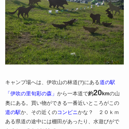
キャンプ場へは、伊吹山の林道(?)にある
道の駅
20
「伊吹の里旬彩の森」
から一本道で
約
km
の山
奥にある。買い物ができる一番近いところがこの
道の駅
か、その近くの
コンビニ
かな？ ２０ｋｍ
ある県道の途中には棚田があったり、水遊びがで