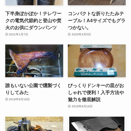
下半身ぽかぽか！テレワー
コンパクトな折りたたみテ
クの電気代節約と登山や焚
ーブル！A4サイズでもグラ
火のお供にダウンパンツ
つかない。
2021年1月7日
2020年3月5日
誰もいない公園で燻製づく
びっくりドンキーの皿がお
りしてみた
しゃれで便利！入手方法や
魅力を徹底解説
2019年9月19日
2019年6月18日