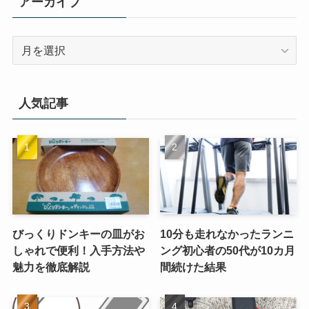
アーカイブ
ア
ー
カ
イ
人気記事
ブ
びっくりドンキーの皿がお
10分も走れなかったランニ
しゃれで便利！入手方法や
ング初心者の50代が10カ月
魅力を徹底解説
間続けた結果